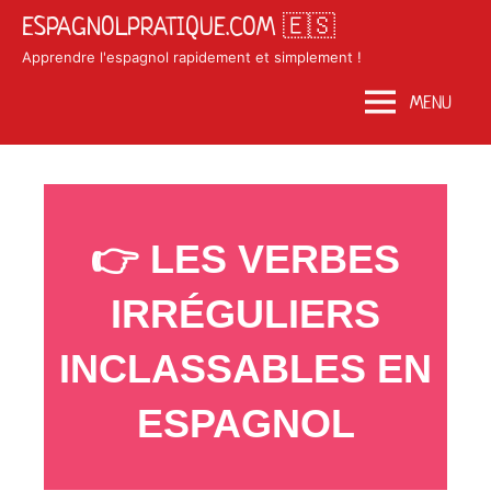
Skip
ESPAGNOLPRATIQUE.COM 🇪🇸
to
Apprendre l'espagnol rapidement et simplement !
content
MENU
Posted
by
in
on
Matosan3142020
Conjugaison
👉 LES VERBES
août
espagnole
11,
IRRÉGULIERS
2020
INCLASSABLES EN
ESPAGNOL