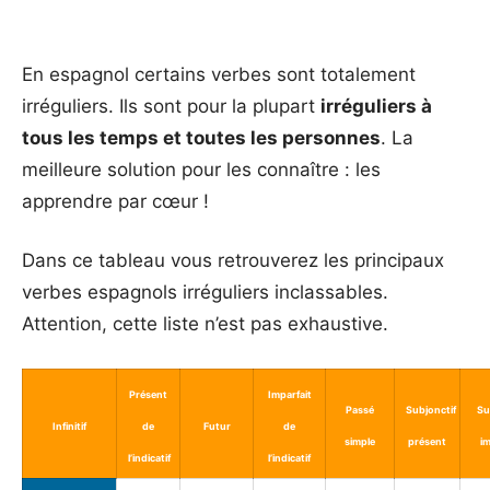
_
En espagnol certains verbes sont totalement
irréguliers. Ils sont pour la plupart
irréguliers à
tous les temps et toutes les personnes
. La
meilleure solution pour les connaître : les
apprendre par cœur !
Dans ce tableau vous retrouverez les principaux
verbes espagnols irréguliers inclassables.
Attention, cette liste n’est pas exhaustive.
Présent
Imparfait
Passé
Subjonctif
Su
Infinitif
de
Futur
de
simple
présent
im
l’indicatif
l’indicatif