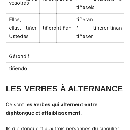
vosotras
t
i
ñeseis
Ellos,
t
i
ñeran
ellas,
t
i
ñen
t
i
ñeron
t
i
ñan
/
t
i
ñeren
t
i
ñan
Ustedes
t
i
ñesen
Gérondif
t
i
ñendo
LES VERBES À ALTERNANCE
Ce sont
les verbes qui alternent entre
diphtongue et affaiblissement
.
Ils diphtonguent aux trois personnes du singulier