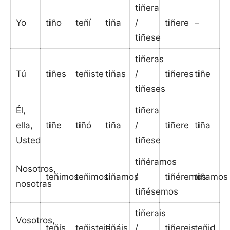
t
i
ñera
Yo
t
i
ño
teñí
t
i
ña
/
t
i
ñere
–
t
i
ñese
t
i
ñeras
Tú
t
i
ñes
teñiste
t
i
ñas
/
t
i
ñeres
t
i
ñe
t
i
ñeses
Él,
t
i
ñera
ella,
t
i
ñe
t
i
ñó
t
i
ña
/
t
i
ñere
t
i
ña
Usted
t
i
ñese
t
i
ñéramos
Nosotros,
teñimos
teñimos
t
i
ñamos
/
t
i
ñéremos
t
i
ñamos
nosotras
t
i
ñésemos
t
i
ñerais
Vosotros,
teñís
teñisteis
t
i
ñáis
/
t
i
ñereis
teñid