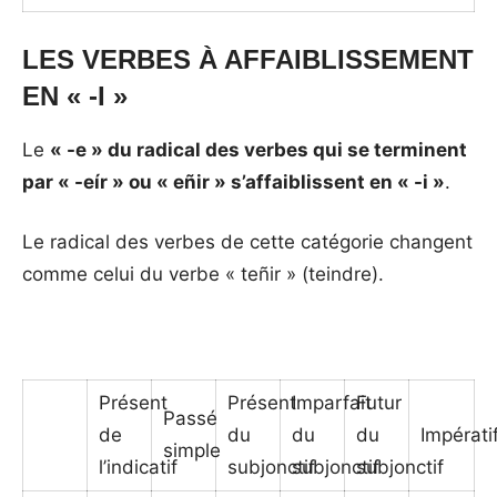
LES VERBES À AFFAIBLISSEMENT
EN « -I »
Le
« -e » du radical des verbes qui se terminent
par « -eír » ou « eñir » s’affaiblissent en « -i »
.
Le radical des verbes de cette catégorie changent
comme celui du verbe « teñir » (teindre).
Présent
Présent
Imparfait
Futur
Passé
de
du
du
du
Impérati
simple
l’indicatif
subjonctif
subjonctif
subjonctif