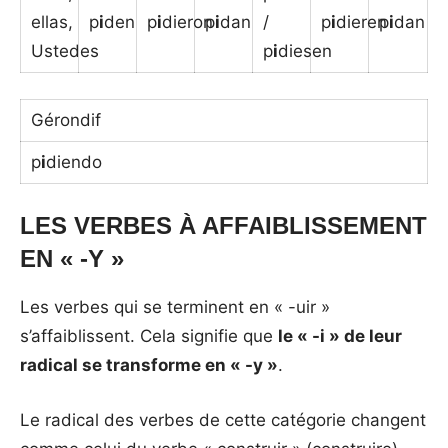
ellas,
p
i
den
p
i
dieron
p
i
dan
/
p
i
dieren
p
i
dan
Ustedes
p
i
diesen
Gérondif
p
i
diendo
LES VERBES À AFFAIBLISSEMENT
EN « -Y »
Les verbes qui se terminent en « -uir »
s’affaiblissent. Cela signifie que
le « -i » de leur
radical se transforme en « -y »
.
Le radical des verbes de cette catégorie changent