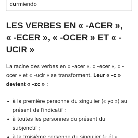
d
u
rmiendo
LES VERBES EN « -ACER »,
« -ECER », « -OCER » ET « -
UCIR »
La racine des verbes en « -acer », « -ecer », « -
ocer » et « -ucir » se transforment.
Leur « -c »
devient « -zc »
:
à la première personne du singulier (« yo ») au
présent de l’indicatif ;
à toutes les personnes du présent du
subjonctif ;
à la troisième personne du singulier (« él »,