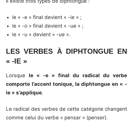
Il existe trois types de diphtongue :
le « -e » final devient « -ie » ;
le « -o » final devient « -ue » ;
le « -u » devient « -ue ».
LES VERBES À DIPHTONGUE EN
« -IE »
Lorsque
le « -e » final du radical du verbe
comporte l’accent tonique, la diphtongue en « -
ie » s’applique
.
Le radical des verbes de cette catégorie changent
comme celui du verbe « pensar » (penser).