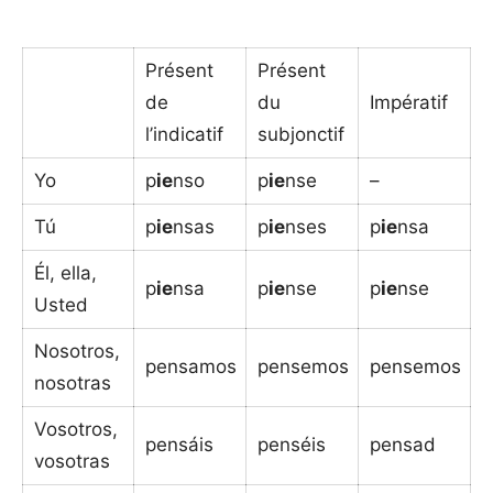
Présent
Présent
de
du
Impératif
l’indicatif
subjonctif
Yo
p
ie
nso
p
ie
nse
–
Tú
p
ie
nsas
p
ie
nses
p
ie
nsa
Él, ella,
p
ie
nsa
p
ie
nse
p
ie
nse
Usted
Nosotros,
pensamos
pensemos
pensemos
nosotras
Vosotros,
pensáis
penséis
pensad
vosotras