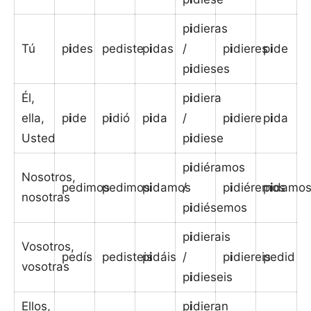
p
i
dieras
Tú
p
i
des
pediste
p
i
das
/
p
i
dieres
p
i
de
p
i
dieses
Él,
p
i
diera
ella,
p
i
de
p
i
dió
p
i
da
/
p
i
diere
p
i
da
Usted
p
i
diese
p
i
diéramos
Nosotros,
pedimos
pedimos
p
i
damos
/
p
i
diéremos
p
i
damo
nosotras
p
i
diésemos
p
i
dierais
Vosotros,
pedís
pedisteis
p
i
dáis
/
p
i
diereis
pedid
vosotras
p
i
dieseis
Ellos,
p
i
dieran