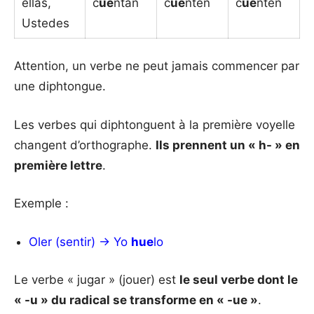
ellas,
c
ue
ntan
c
ue
nten
c
ue
nten
Ustedes
Attention, un verbe ne peut jamais commencer par
une diphtongue.
Les verbes qui diphtonguent à la première voyelle
changent d’orthographe.
Ils prennent un « h- » en
première lettre
.
Exemple :
Oler (sentir) → Yo
hue
lo
Le verbe « jugar » (jouer) est
le seul verbe dont le
« -u » du radical se transforme en « -ue »
.