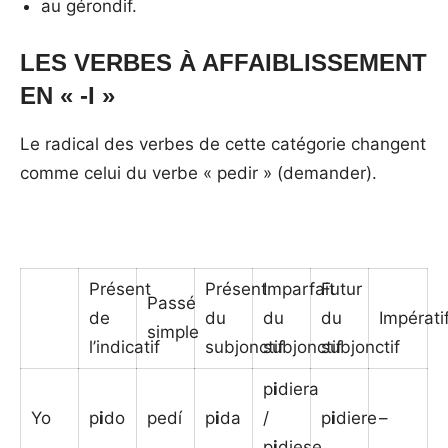
au gérondif.
LES VERBES À AFFAIBLISSEMENT
EN « -I »
Le radical des verbes de cette catégorie changent
comme celui du verbe « pedir » (demander).
Présent
Présent
Imparfait
Futur
Passé
de
du
du
du
Impérati
simple
l’indicatif
subjonctif
subjonctif
subjonctif
p
i
diera
Yo
p
i
do
pedí
p
i
da
/
p
i
diere
–
p
i
diese