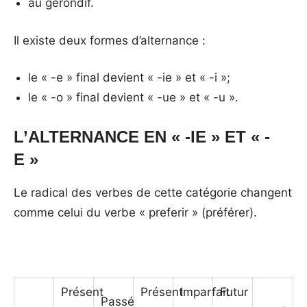
au gérondif.
Il existe deux formes d’alternance :
le « -e » final devient « -ie » et « -i »;
le « -o » final devient « -ue » et « -u ».
L’ALTERNANCE EN « -IE » ET « -
E »
Le radical des verbes de cette catégorie changent
comme celui du verbe « preferir » (préférer).
Présent
Présent
Imparfait
Futur
Passé