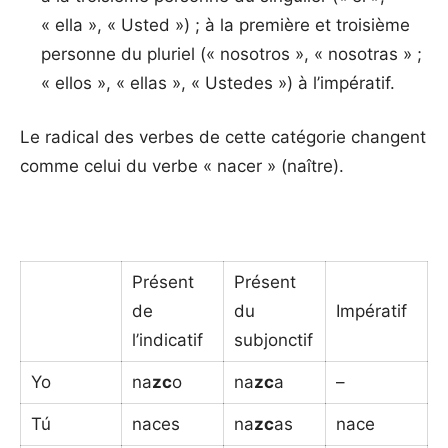
« ella », « Usted ») ; à la première et troisième
personne du pluriel (« nosotros », « nosotras » ;
« ellos », « ellas », « Ustedes ») à l’impératif.
Le radical des verbes de cette catégorie changent
comme celui du verbe « nacer » (naître).
Présent
Présent
de
du
Impératif
l’indicatif
subjonctif
Yo
na
zc
o
na
zc
a
–
Tú
naces
na
zc
as
nace