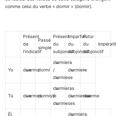
comme celui du verbe « dormir » (dormir).
Présent
Présent
Imparfait
Futur
Passé
de
du
du
du
Impérati
simple
l’indicatif
subjonctif
subjonctif
subjonctif
d
u
rmiera
Yo
d
ue
rmo
dormí
/
d
u
rmiere
–
d
u
rmiese
d
u
rmieras
Tú
d
ue
rmes
dormiste
/
d
u
rmieres
d
ue
rme
d
u
rmieses
Él,
d
u
rmiera