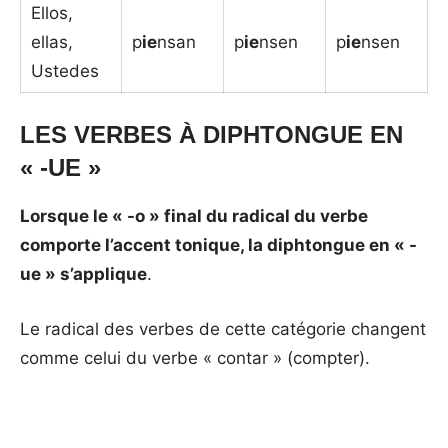
Ellos,
ellas,
p
ie
nsan
p
ie
nsen
p
ie
nsen
Ustedes
LES VERBES À DIPHTONGUE EN
« -UE »
Lorsque le « -o » final du radical du verbe
comporte l’accent tonique, la diphtongue en « -
ue » s’applique
.
Le radical des verbes de cette catégorie changent
comme celui du verbe « contar » (compter).