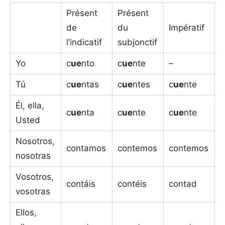
Présent
Présent
de
du
Impératif
l’indicatif
subjonctif
Yo
c
ue
nto
c
ue
nte
–
Tú
c
ue
ntas
c
ue
ntes
c
ue
nte
Él, ella,
c
ue
nta
c
ue
nte
c
ue
nte
Usted
Nosotros,
contamos
contemos
contemos
nosotras
Vosotros,
contáis
contéis
contad
vosotras
Ellos,