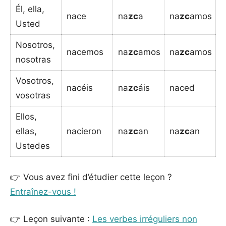
Él, ella,
nace
na
zc
a
na
zc
amos
Usted
Nosotros,
nacemos
na
zc
amos
na
zc
amos
nosotras
Vosotros,
nacéis
na
zc
áis
naced
vosotras
Ellos,
ellas,
nacieron
na
zc
an
na
zc
an
Ustedes
👉 Vous avez fini d’étudier cette leçon ?
Entraînez-vous !
👉 Leçon suivante :
Les verbes irréguliers non