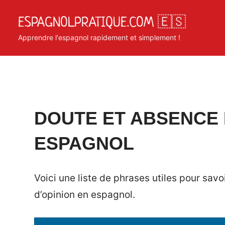
Skip
ESPAGNOLPRATIQUE.COM 🇪🇸
to
content
Apprendre l'espagnol rapidement et simplement !
Posted
by
in
DOUTE ET ABSENCE 
on
Matosan3142020
Phrases
ESPAGNOL
juin
utiles
10,
2020
Voici une liste de phrases utiles pour sa
d’opinion en espagnol.