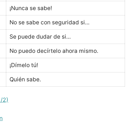
¡Nunca se sabe!
No se sabe con seguridad si…
Se puede dudar de si…
No puedo decírtelo ahora mismo.
¡Dímelo tú!
Quién sabe.
1/2)
n