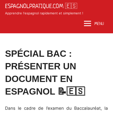
Skip
ESPAGNOLPRATIQUE.COM 🇪🇸
to
Apprendre l'espagnol rapidement et simplement !
content
MENU
Posted
by
in
SPÉCIAL BAC :
on
Matosan3142020
Grammaire
octobre
espagnole
PRÉSENTER UN
28,
2024
DOCUMENT EN
ESPAGNOL 📝🇪🇸
Dans le cadre de l’examen du Baccalauréat, la