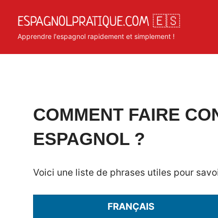
Skip
ESPAGNOLPRATIQUE.COM 🇪🇸
to
content
Apprendre l'espagnol rapidement et simplement !
Posted
by
in
COMMENT FAIRE CO
on
Matosan3142020
Phrases
ESPAGNOL ?
juin
utiles
10,
2020
Voici une liste de phrases utiles pour sa
FRANÇAIS