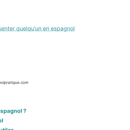
senter quelqu’un en espagnol
olpratique.com
espagnol ?
ol