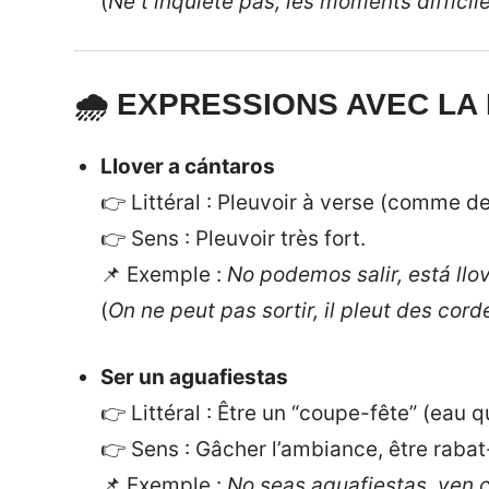
(
Ne t’inquiète pas, les moments difficil
🌧️ EXPRESSIONS AVEC LA
Llover a cántaros
👉 Littéral : Pleuvoir à verse (comme d
👉 Sens : Pleuvoir très fort.
📌 Exemple :
No podemos salir, está llo
(
On ne peut pas sortir, il pleut des cord
Ser un aguafiestas
👉 Littéral : Être un “coupe-fête” (eau q
👉 Sens : Gâcher l’ambiance, être rabat-
📌 Exemple :
No seas aguafiestas, ven c