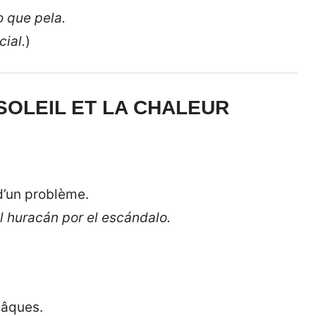
o que pela.
cial.
)
SOLEIL ET LA CHALEUR
 d’un problème.
del huracán por el escándalo.
)
Pâques.