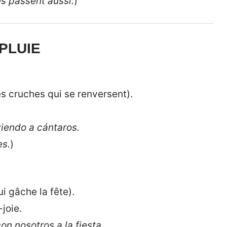
es passent aussi.
)
 PLUIE
es cruches qui se renversent).
viendo a cántaros.
es.
)
ui gâche la fête).
joie.
on nosotros a la fiesta.