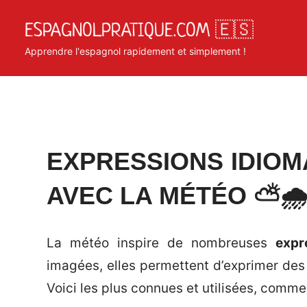
Skip
ESPAGNOLPRATIQUE.COM 🇪🇸
to
content
Apprendre l'espagnol rapidement et simplement !
Posted
by
in
EXPRESSIONS IDIOM
on
Matosan3142020
Phrases
AVEC LA MÉTÉO ⛅🌧️
octobre
utiles
2,
2025
La météo inspire de nombreuses
expr
imagées, elles permettent d’exprimer des 
Voici les plus connues et utilisées, comm