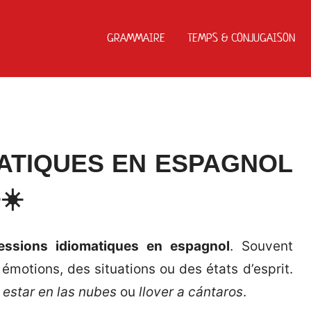
GRAMMAIRE
TEMPS & CONJUGAISON
ATIQUES EN ESPAGNOL
☀️
essions idiomatiques en espagnol
. Souvent
émotions, des situations ou des états d’esprit.
e
estar en las nubes
ou
llover a cántaros
.