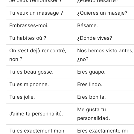
Je peux t’embrasser ?
¿Puedo besarte?
Tu veux un massage ?
¿Quieres un masaje?
Embrasses-moi.
Bésame.
Tu habites où ?
¿Dónde vives?
On s’est déjà rencontré,
Nos hemos visto antes,
non ?
¿no?
Tu es beau gosse.
Eres guapo.
Tu es mignonne.
Eres lindo.
Tu es jolie.
Eres bonita.
Me gusta tu
J’aime ta personnalité.
personalidad.
Tu es exactement mon
Eres exactamente mi