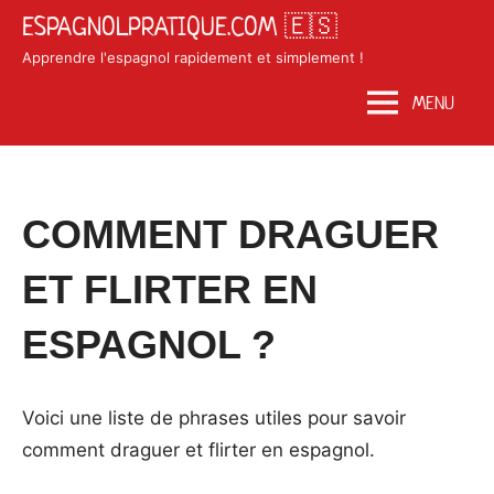
Skip
ESPAGNOLPRATIQUE.COM 🇪🇸
to
Apprendre l'espagnol rapidement et simplement !
content
MENU
Posted
by
in
COMMENT DRAGUER
on
Matosan3142020
Phrases
juin
utiles
ET FLIRTER EN
10,
2020
ESPAGNOL ?
Voici une liste de phrases utiles pour savoir
comment draguer et flirter en espagnol.