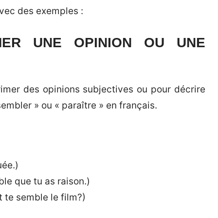
 avec des exemples :
MER UNE OPINION OU UNE
rimer des opinions subjectives ou pour décrire
sembler » ou « paraître » en français.
uée.)
le que tu as raison.)
te semble le film?)