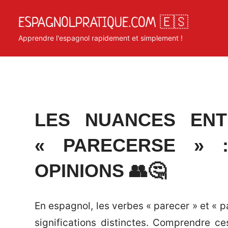
Skip
ESPAGNOLPRATIQUE.COM 🇪🇸
to
content
Apprendre l'espagnol rapidement et simplement !
Posted
by
in
LES NUANCES ENT
on
Matosan3142020
Grammaire
« PARECERSE » 
octobre
espagnole
14,
OPINIONS 👥🤔
2024
En espagnol, les verbes « parecer » et « p
significations distinctes. Comprendre c