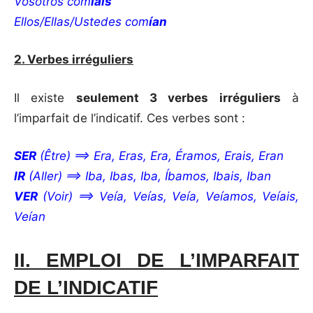
Vosotros com
íais
Ellos/Ellas/Ustedes com
ían
2.
Verbes irréguliers
Il existe
seulement 3 verbes irréguliers
à
l’imparfait de l’indicatif. Ces verbes sont :
SER
(Être) ==> Era, Eras, Era, Éramos, Erais, Eran
IR
(Aller) ==> Iba, Ibas, Iba, Íbamos, Ibais, Iban
VER
(Voir) ==> Veía, Veías, Veía, Veíamos, Veíais,
Veían
II. EMPLOI DE L’IMPARFAIT
DE L’INDICATIF