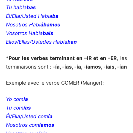
Tu habla
bas
Él/Ella/Usted Habla
ba
Nosotros Habl
ábamos
Vosotros Habla
bais
Ellos/Ellas/Ustedes Habla
ban
*
Pour les verbes terminant en –IR et en –ER
, les
terminaisons sont :
-ía, -ías, -ía, -íamos, -íais, -ían
Exemple avec le verbe COMER (Manger):
Yo com
ía
Tu com
ías
Él/Ella/Usted com
ía
Nosotros com
íamos