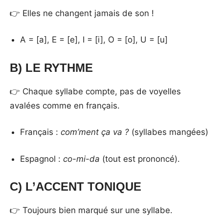
👉 Elles ne changent jamais de son !
A = [a], E = [e], I = [i], O = [o], U = [u]
B) LE RYTHME
👉 Chaque syllabe compte, pas de voyelles
avalées comme en français.
Français :
com’ment ça va ?
(syllabes mangées)
Espagnol :
co-mi-da
(tout est prononcé).
C) L’ACCENT TONIQUE
👉 Toujours bien marqué sur une syllabe.