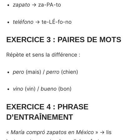
zapato
→ za-PA-to
teléfono
→ te-LÉ-fo-no
EXERCICE 3 : PAIRES DE MOTS
Répète et sens la différence :
pero
(mais) /
perro
(chien)
vino
(vin) /
bueno
(bon)
EXERCICE 4 : PHRASE
D’ENTRAÎNEMENT
«
María compró zapatos en México
» → lis