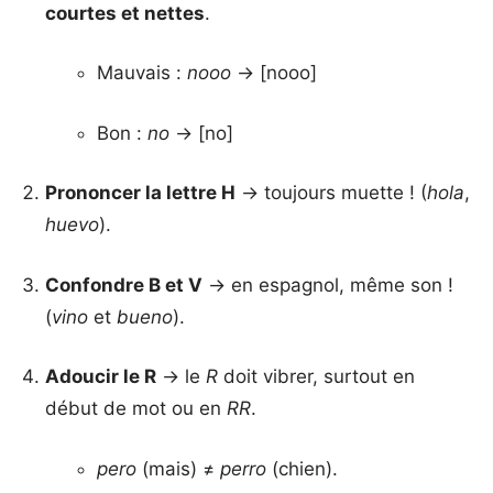
courtes et nettes
.
Mauvais :
nooo
→ [nooo]
Bon :
no
→ [no]
Prononcer la lettre H
→ toujours muette ! (
hola
,
huevo
).
Confondre B et V
→ en espagnol, même son !
(
vino
et
bueno
).
Adoucir le R
→ le
R
doit vibrer, surtout en
début de mot ou en
RR
.
pero
(mais) ≠
perro
(chien).