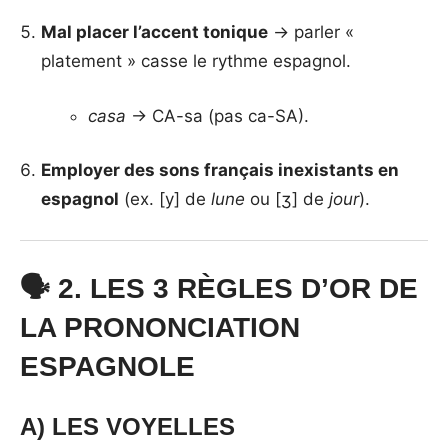
Mal placer l’accent tonique
→ parler «
platement » casse le rythme espagnol.
casa
→ CA-sa (pas ca-SA).
Employer des sons français inexistants en
espagnol
(ex. [y] de
lune
ou [ʒ] de
jour
).
🗣️ 2. LES 3 RÈGLES D’OR DE
LA PRONONCIATION
ESPAGNOLE
A) LES VOYELLES