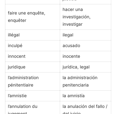
hacer una
faire une enquête,
investigación,
enquêter
investigar
illégal
ilegal
inculpé
acusado
innocent
inocente
juridique
jurídica, legal
l’administration
la administración
pénitentiaire
penitenciaria
l’amnistie
la amnistía
l’annulation du
la anulación del fallo /
jugement
del juicio