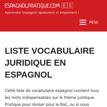
Skip
ESPAGNOLPRATIQUE.COM 🇪🇸
to
Apprendre l'espagnol rapidement et simplement !
content
MENU
Posted
by
in
LISTE VOCABULAIRE
on
Matosan3142020
Vocabulaire
juin
JURIDIQUE EN
10,
2020
ESPAGNOL
Cette liste de vocabulaire espagnol contient tous
les mots indispensables sur le thème juridique.
Pratique pour réviser pour le Bac, ou si vous