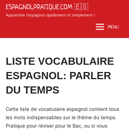
Skip
ESPAGNOLPRATIQUE.COM 🇪🇸
to
Apprendre l'espagnol rapidement et simplement !
content
MENU
Posted
by
in
LISTE VOCABULAIRE
on
Matosan3142020
Vocabulaire
juin
ESPAGNOL: PARLER
10,
2020
DU TEMPS
Cette liste de vocabulaire espagnol contient tous
les mots indispensables sur le thème du temps.
Pratique pour réviser pour le Bac, ou si vous