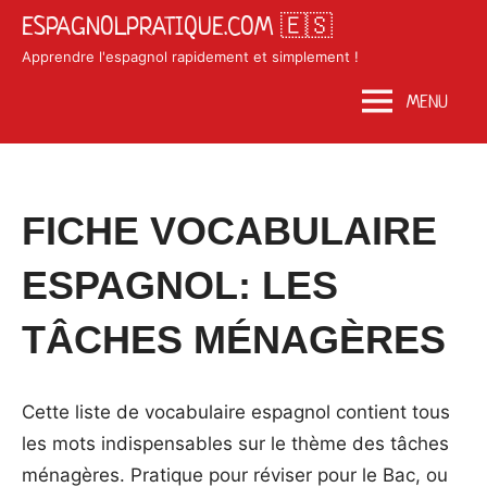
Skip
ESPAGNOLPRATIQUE.COM 🇪🇸
to
Apprendre l'espagnol rapidement et simplement !
content
MENU
Posted
by
in
FICHE VOCABULAIRE
on
Matosan3142020
Vocabulaire
juin
ESPAGNOL: LES
10,
2020
TÂCHES MÉNAGÈRES
Cette liste de vocabulaire espagnol contient tous
les mots indispensables sur le thème des tâches
ménagères. Pratique pour réviser pour le Bac, ou