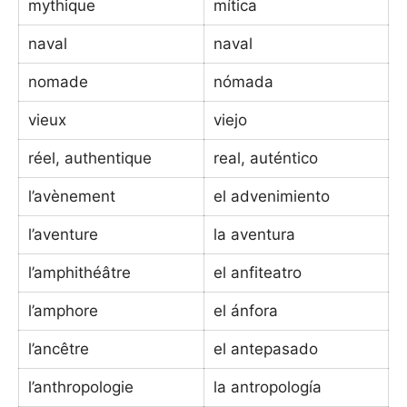
mythique
mítica
naval
naval
nomade
nómada
vieux
viejo
réel, authentique
real, auténtico
l’avènement
el advenimiento
l’aventure
la aventura
l’amphithéâtre
el anfiteatro
l’amphore
el ánfora
l’ancêtre
el antepasado
l’anthropologie
la antropología