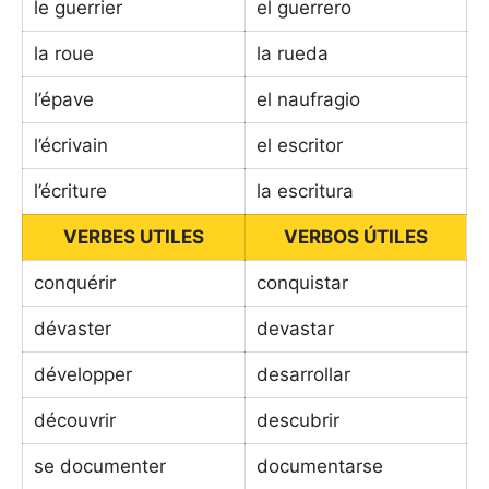
le guerrier
el guerrero
la roue
la rueda
l’épave
el naufragio
l’écrivain
el escritor
l’écriture
la escritura
VERBES UTILES
VERBOS ÚTILES
conquérir
conquistar
dévaster
devastar
développer
desarrollar
découvrir
descubrir
se documenter
documentarse