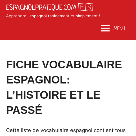
Skip
ESPAGNOLPRATIQUE.COM 🇪🇸
to
Apprendre l'espagnol rapidement et simplement !
content
MENU
Posted
by
in
FICHE VOCABULAIRE
on
Matosan3142020
Vocabulaire
juin
ESPAGNOL:
10,
2020
L’HISTOIRE ET LE
PASSÉ
Cette liste de vocabulaire espagnol contient tous