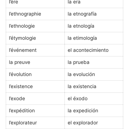
l’ère
la era
l’ethnographie
la etnografía
l’ethnologie
la etnología
l’étymologie
la etimología
l’événement
el acontecimiento
la preuve
la prueba
l’évolution
la evolución
l’existence
la existencia
l’exode
el éxodo
l’expédition
la expedición
l’explorateur
el explorador