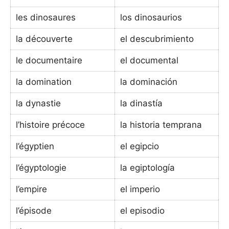
les dinosaures
los dinosaurios
la découverte
el descubrimiento
le documentaire
el documental
la domination
la dominación
la dynastie
la dinastía
l’histoire précoce
la historia temprana
l’égyptien
el egipcio
l’égyptologie
la egiptología
l’empire
el imperio
l’épisode
el episodio