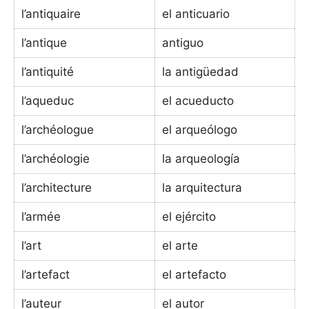
l’antiquaire
el anticuario
l’antique
antiguo
l’antiquité
la antigüedad
l’aqueduc
el acueducto
l’archéologue
el arqueólogo
l’archéologie
la arqueología
l’architecture
la arquitectura
l’armée
el ejército
l’art
el arte
l’artefact
el artefacto
l’auteur
el autor