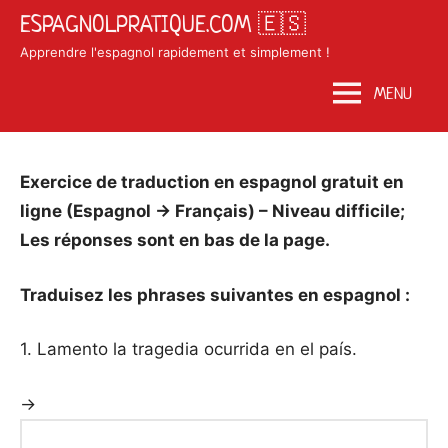
Skip
ESPAGNOLPRATIQUE.COM 🇪🇸
to
Apprendre l'espagnol rapidement et simplement !
content
MENU
Posted
by
in
Exercice de traduction en espagnol gratuit en
on
Matosan3142020
Exercices
ligne (Espagnol → Français) – Niveau difficile;
septembre
espagnol
Les réponses sont en bas de la page.
27,
2020
Traduisez les phrases suivantes en espagnol :
1. Lamento la tragedia ocurrida en el país.
→