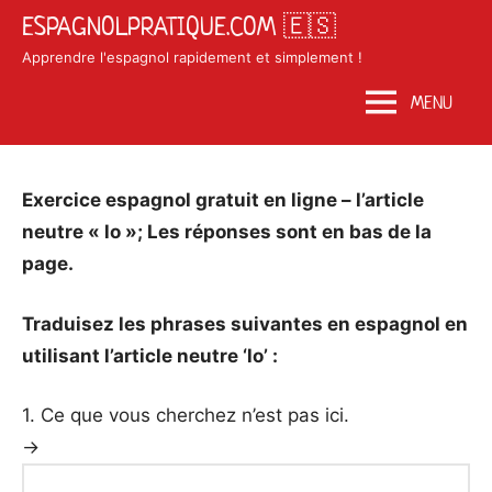
Skip
ESPAGNOLPRATIQUE.COM 🇪🇸
to
Apprendre l'espagnol rapidement et simplement !
content
MENU
Posted
by
in
Exercice espagnol gratuit en ligne – l’article
on
Matosan3142020
Exercices
neutre « lo »; Les réponses sont en bas de la
août
espagnol
page.
12,
2020
Traduisez les phrases suivantes en espagnol en
utilisant l’article neutre ‘lo’ :
1. Ce que vous cherchez n’est pas ici.
→