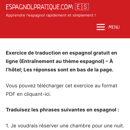
Skip
ESPAGNOLPRATIQUE.COM 🇪🇸
to
Apprendre l'espagnol rapidement et simplement !
content
MENU
Posted
by
in
Exercice de traduction en espagnol gratuit en
on
Matosan3142020
Exercices
ligne (Entraînement au thème espagnol) – À
août
espagnol
l’hôtel; Les réponses sont en bas de la page.
12,
2020
Vous pouvez télécharger cet exercice au format
PDF en cliquant-ici.
Traduisez les phrases suivantes en espagnol :
1. Je voudrais réserver une chambre pour une nuit.