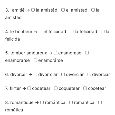
3. l’amitié →
la amistád
el amistad
la
amistad
4. le bonheur →
el felicidad
la felicidad
la
felicida
5. tomber amoureux →
enamorase
enamorarse
enamorárse
6. divorcer →
divorrciar
divorciár
divorciar
7. flirter →
coqetear
coquetear
cocetear
8. romantique →
romántica
romantica
romática