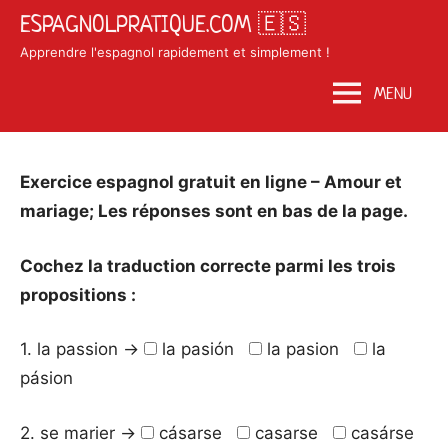
Skip
ESPAGNOLPRATIQUE.COM 🇪🇸
to
Apprendre l'espagnol rapidement et simplement !
content
MENU
Posted
by
in
Exercice espagnol gratuit en ligne – Amour et
on
Matosan3142020
Exercices
mariage; Les réponses sont en bas de la page.
août
espagnol
12,
Cochez la traduction correcte parmi les trois
2020
propositions :
1. la passion →
la pasión
la pasion
la
pásion
2. se marier →
cásarse
casarse
casárse