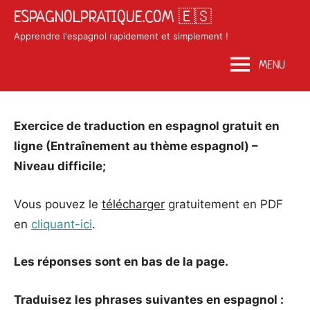
Skip
ESPAGNOLPRATIQUE.COM 🇪🇸
to
Apprendre l'espagnol rapidement et simplement !
content
MENU
Posted
by
in
Exercice de traduction en espagnol gratuit en
on
Matosan3142020
Exercices
ligne (Entraînement au thème espagnol) –
septembre
espagnol
Niveau difficile;
27,
2020
Vous pouvez le
télécharger
gratuitement en PDF
en
cliquant-ici
.
Les réponses sont en bas de la page.
Traduisez les phrases suivantes en espagnol :